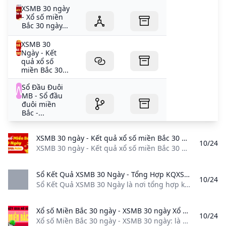
XSMB 30 ngày
- Xổ số miền
Bắc 30 ngày...
XSMB 30
Ngày - Kết
quả xổ số
miền Bắc 30...
Sổ Đầu Đuôi
MB - Sổ đầu
đuôi miền
Bắc -...
XSMB 30 ngày - Kết quả xổ số miền Bắc 30 ngày - KQXSMB 30 ngay XSMB 30 ngày - Kết quả xổ số miền Bắc 30 ngày gần nhất: thống kê lô tô giải đặc biệt KQXSMB 30 ngày chính xác 100%. XSTD 30 ngày chi tiết nhất SXMB 30 ngay
10/24
XSMB 30 ngày - Kết quả xổ số miền Bắc 30 ngày gần nhất: thống kê lô tô, giải đặc biệt KQXSMB 30 ngày chính xác 100%. XSTD 30 ngày chi tiết nhất, SXMB 30 ngay Bộ số Số lượt về 03 về 2 lần 19 về 2 lần 51 về 2 lần 63 về 2 lần 79 về 2 lần Bộ số Số lượt về 86 về 2 lần 04 về 1 lần 09 về 1 lần 15 về 1 lần 18 về 1 lần Thống kê 30 ngày đầu, đuôi, và tổng giải đặc biệt Đầu Đuôi Tổng Đầu 0: 4 lần Đuôi 0: 3 lần Tổng 0: 4 lần Đầu 1: 4 lần Đuôi 1: 3 lần Tổng 1: 1 lần Đầu 2: 1 lần Đuôi 2: 1 lần Tổng 2: 1 lần Đầu 3: 3 lần Đuôi 3: 5 lần Tổng 3: 6 lần Đầu 4: 3 lần Đuôi 4: 3 lần Tổng 4: 4 lần Đầu 5: 4 lần Đuôi 5: 2 lần Tổng 5: 1 lần Đầu 6: 3 lần Đuôi 6: 3 lần Tổng 6: 5 lần Đầu 7: 3 lần Đuôi 7: 1 lần Tổng 7: 0 lần Đầu 8: 4 lần Đuôi 8: 2 lần Tổng 8: 1 lần Đầu 9: 1 lần Đuôi 9: 7 lần Tổng 9: 7 lần Bộ số Số lượt về 16 về 14 lần 36 về 14 lần 38 về 14 lần 50 về 14 lần 10 về 13 lần Bộ số Số lượt về 27 về 13 lần 39 về 13 lần 82 về 13 lần 84 về 13 lần 26 về 12 lần Đầu Đuôi Tổng Đầu 0: 70 lần Đuôi 0: 92 lần Tổng 0: 84 lần Đầu 1: 86 lần Đuôi 1: 66 lần Tổng 1: 92 lần Đầu 2: 78 lần Đuôi 2: 75 lần Tổng 2: 74 lần Đầu 3: 93 lần Đuôi 3: 82 lần Tổng 3: 76 lần Đầu 4: 73 lần Đuôi 4: 78 lần Tổng 4: 76 lần Đầu 5: 92 lần Đuôi 5: 89 lần Tổng 5: 82 lần Đầu 6: 74 lần Đuôi 6: 88 lần Tổng 6: 64 lần Đầu 7: 83 lần Đuôi 7: 78 lần Tổng 7: 78 lần Đầu 8: 89 lần Đuôi 8: 82 lần Tổng 8: 91 lần Đầu 9: 72 lần Đuôi 9: 80 lần Tổng 9: 93 lần Nằm mơ thấy chùa miếu là điềm báo tâm linh như thế nào?
Sổ Kết Quả XSMB 30 Ngày - Tổng Hợp KQXSMB 30 Ngày Sổ Kết Quả XSMB 30 Ngày là nơi tổng hợp kết quả xổ số truyền thống. Thống kê kết quả xổ số miền bắc tối đa lên tới 5.689 ngày.
10/24
Sổ Kết Quả XSMB 30 Ngày là nơi tổng hợp kết quả xổ số truyền thống. Thống kê kết quả xổ số miền bắc tối đa lên tới 5.689 ngày.
Xổ số Miền Bắc 30 ngày - XSMB 30 ngày Xổ số Miền Bắc 30 ngày - XSMB 30 ngày: là kết quả của 30 lần quay số mở thưởng mới nhất của XSMB
10/24
Xổ số Miền Bắc 30 ngày - XSMB 30 ngày: là kết quả của 30 lần quay số mở thưởng mới nhất của XSMB XSMB> Thứ 5 (Hà Nội) ĐẦU ĐUÔI ĐB 30615 0 G1 92137 1 G2 18847 85988 2 G3 30642 99496 7263947155 27478 47399 3 4 2, 7, 7, 7 G4 8727 1263 9480 6164 5 G5 6936 8698 36474003 0273 4275 6 7 3, 5, 8 G6 858 047 358 8 G7 84 58 55 22 9 Mã ĐB: 1 4 6 8 14 16 17 18 (UV)XSMB 30 ngày Đầy đủ2 số3 số- Cầu XSMB