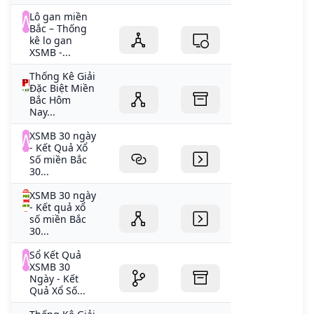
Lô gan miền
Bắc – Thống
kê lo gan
XSMB -...
Thống Kê Giải
Đặc Biệt Miền
Bắc Hôm
Nay...
XSMB 30 ngày
- Kết Quả Xổ
Số miền Bắc
30...
XSMB 30 ngày
- Kết quả xổ
số miền Bắc
30...
Sổ Kết Quả
XSMB 30
Ngày - Kết
Quả Xổ Số...