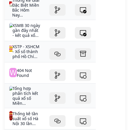
Thống Kê Giải
Đặc Biệt Miền
Bắc Hôm
Nay...
XSMB 30 ngày
gần đây nhất
- kết quả xổ...
XSTP - XSHCM
- Xổ số thành
phố Hồ Chí...
404 Not
Found
Tổng hợp
phân tích kết
quả xổ số
Miền...
Thống kê tần
suất xổ số Hà
Nội 30 lần...