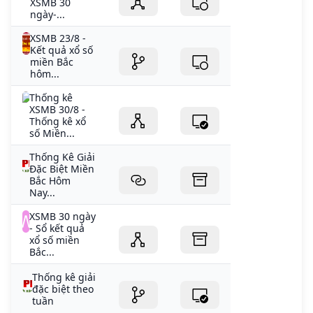
XSMB 30
ngày-...
XSMB 23/8 -
Kết quả xổ số
miền Bắc
hôm...
Thống kê
XSMB 30/8 -
Thống kê xổ
số Miền...
Thống Kê Giải
Đặc Biệt Miền
Bắc Hôm
Nay...
XSMB 30 ngày
- Sổ kết quả
xổ số miền
Bắc...
Thống kê giải
đặc biệt theo
tuần