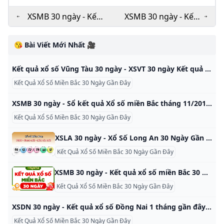
XSMB 30 ngày - Kết
XSMB 30 ngày - Kết
quả xổ số miền Bắc
quả xổ số miền Bắc
30 ngày - XSTD 30
30 ngày - KQXSMB 30
😘 Bài Viết Mới Nhất 🎥
ngay
ngay
Kết quả xổ số Vũng Tàu 30 ngày - XSVT 30 ngày Kết quả xổ số Vũng Tàu 30 ngày - XSVT 30 ngày: là kết quả XSVT30 lượt quay số mở thưởng gần đây nhất của KQXSVT Trang chủ >XSVT >XSVT 30 ngày XSVT 22-10 XSVT 15-10 XSVT 08-10 1. XSVT NGÀY 22/10 (Thứ Ba) Vũng Tàungày 22/10 (Thứ Ba) ĐẦU ĐUÔI ĐB 819041 0: 05 G1 02249 1: 19 G2 80819 2: 23 Ba 62036 10477 3: 36, 36, 38 Tư 25123 56838 9688338746 70077 54054 32236 4: 1,3,6,9 5: 53, 54 G5 1487 6: 67 G6 0253 9305 2643 7: 72, 77, 77 G7 472 8: 83, 87 G8 67 9: Kết quả XSVT 30 ngày T.
Kết Quả Xổ Số Miền Bắc 30 Ngày Gần Đây
XSMB 30 ngày - Sổ kết quả Xổ số miền Bắc tháng 11/2018 - KQXSMB Sổ Kết quả XSMB 30 ngày tháng 11/2018. Xem kết quả xổ số Miền Bắc 30 ngày, KQXSMB, XSTD 30 ngày quay thưởng mới nhất. XSMB ba muoi ngay, XSKTMB trong 1 tháng
Kết Quả Xổ Số Miền Bắc 30 Ngày Gần Đây
XSLA 30 ngày - Xổ Số Long An 30 Ngày Gần Đây XSLA 30 ngày - Kết quả xổ số Long An 30 ngày gần nhất. Thống kê kết quả XSLA 30 ngày chính xác và đầy đủ nhất. XSMN » XSLA » Xổ số Long An 19/10/2024 Giải tám ‍34 Giải bảy ‍027 Giải sáu ‍1593 Giải năm ‍6795 Giải tư ‍56783 38201 57967 Giải ba ‍65392 Giải nhì ‍20049 Giải nhất ‍25871 Đặc biệt ‍208012 Giải tám 34 Giải bảy 27 Giải sáu 93 Giải năm 95 Giải tư 83 01 67 Giải ba 92 Giải nhì 49 Giải nhất 1 Đặc biệt 12 Giải tám ;34 Giải bảy 027 Giải sáu 593 Giải năm 795 Giải tư 783 201 967 Giải ba 392 Giải nhì 049 Giải nhất 71 Đặc biệt 012 Phóng toXSLA 19-10XSLA 30 ngày | Lô tô trực tiếp | |—| | 01 | 07 | 07 | 1 | 12 | 18 | 20 | 27 | 28 | | 31 | 34 | 49 | 67 | 83 | 92 | 93 | 95 | 99 |
Kết Quả Xổ Số Miền Bắc 30 Ngày Gần Đây
XSMB 30 ngày - Kết quả xổ số miền Bắc 30 ngày - XSTD 30 ngày XSMB 30 ngày - Kết quả xổ số miền Bắc 30 ngày gần đây nhất.❤ Tổng hợp KQXSMB 30 ngày - XSTD 30 ngày đầy đủ cùng với LÔ HAY VỀ trong vòng 30 ngày chính xác, SXMB 30 ngay Đăng nhập XSMB ngày 24-10-2024 ĐB G1 G2 G3 47155 G4 G5 4003 G6 G7 Đầu Đuôi 0 03 1 15 2 22, 27 3 36, 37, 39 4 42, 47, 47, 47 5 55, 55, 58, 58, 58 6 63, 64 7 73, 75, 78 8 80, 84, 88 9 96, 98, 99 Tham gia bình chọn cặp số đẹp hôm nay Xem thêm thống kê giải đặc biệt miền Bắc Xem kết quả xổ số miền Bắc nhanh và chính xác Xem thêm thống kê lô gan miền Bắc XSMB ngày 23-10-2024 ĐB G1 G2 G3 91807 G4 G5 0346 G6 G7 Đầu Đuôi 0 00, 07 1 14, 18 2 21, 22, 24 3 30 4 41, 46 5 50, 53, 55, 57 6 66 7 70, 78, 79 8 83, 85 9 90, 91, 92, 94, 95, 98, 99 Xem chuyên gia giải mã giấc mơ lô đề XSMB ngày 22-10-2024 ĐB G1 G2 G3 03712 G4 G5 6553 G6 G7 Đầu Đuôi 0 01, 05 1 10, 12, 18 2 22, 23, 29 3 31, 38, 39, 39 4 40, 43 5 53, 59, 59 6 66 7 76, 78, 78 8 85, 89 9 90, 92, 96, 99 XSMB ngày 21-10-2024 ĐB G1 G2 G3 97747 G4 G5 7726 G6 G7 Đầu Đuôi 0 00, 01, 03, 05, 05, 09 1 15 2 25, 26, 27, 29 3 36, 38 4 43, 44, 45, 46, 47 5 50, 52, 55, 57 6 60, 65, 69 7 8 83, 84 9 XSMB ngày 20-10-2024 ĐB G1 G2 G3 37879 G4 G5 6069 G6 G7 Đầu Đuôi 0 03, 05 1 16, 16, 16 2 23, 27 3 36, 38, 39 4 40, 40, 45 5 51, 56, 57 6 64, 69 7 75, 78, 78, 79 8 82, 86 9 95, 95, 96 XSMB ngày 19-10-2024 ĐB G1 G2 G3 47101 G4 G5 9549 G6 G7 Đầu Đuôi 0 01, 01, 03 1 10, 13, 13 2 3 30, 35, 38 4 43, 49, 49 5 53, 54, 58 6 62, 65, 67 7 78, 78, 78 8 80, 81, 85 9 92, 93, 98 XSMB ngày 18-10-2024 ĐB G1 G2 G3 65768 G4 G5 1484 G6 G7 Đầu Đuôi 0 02, 08, 08 1 14, 16, 16 2 20, 24, 26, 28, 29 3 34, 35, 37, 37, 39 4 40 5 51 6 66, 68, 68 7 72, 73, 75 8 84, 84 9 92 XSMB ngày 17-10-2024 ĐB G1 G2 G3 32284 G4 G5 5187 G6 G7 Đầu Đuôi 0 03, 08, 09 1 2 23, 25, 27 3 30, 32, 35, 36, 39, 39 4 5 50, 50, 52, 53, 54 6 66 7 71, 77 8 82, 84, 87 9 90, 94, 94, 96 XSMB ngày 16-10-2024 ĐB G1 G2 G3 59099 G4 G5 7697 G6 G7 Đầu Đuôi 0 1 10, 15, 15, 19 2 26, 26, 26, 28 3 33, 38 4 45 5 51, 53, 55, 55 6 61, 62, 68 7 71, 78 8 81, 82, 86 9 97, 97, 97, 99 XSMB ngày 15-10-2024 ĐB G1 G2 G3 87238 G4 G5 4164 G6 G7 Đầu Đuôi 0 00, 00, 03, 04, 05 1 16, 17 2 3 31, 33, 38, 39 4 42, 47 5 6 61, 62, 64, 64, 69 7 70, 72, 79 8 80, 84, 89 9 94, 97, 98 Xem thêm | Bộ số | Số lượt về | |—|—| | 03 | về 2 lần | | 19 | về 2 lần | | 51 | về 2 lần | | 63 | về 2 lần | | 79 | về 2 lần |
Kết Quả Xổ Số Miền Bắc 30 Ngày Gần Đây
XSDN 30 ngày - Kết quả xổ số Đồng Nai 1 tháng gần đây XSDN 30 ngày - KQXSDN 30 ngày - Xem Kết quả xổ số đài Đồng Nai một tháng gần đây nhất. Sổ KQXS Đồng Nai trong 1 tháng đầy đủ chi tiết và chính xác G8 65 G7 053 G6 6117 2843 2355 G5 1015 G4 43087 67261 16289 71154 12192 10223 93445 G3 53143 65455 G2 04956 G1 53799 ĐB 471308 Đầy đủ 2 số 3 số | Đầu | Đuôi | |—|—| | 0 | 8 | | 1 | 7,5 | | 2 | 3 | | 3 | - | | 4 | 3,5,3 | | 5 | 3,5,4,5,6 | | 6 | 5,1 | | 7 | - | | 8 | 7,9 | | 9 | 2,9 |
Kết Quả Xổ Số Miền Bắc 30 Ngày Gần Đây